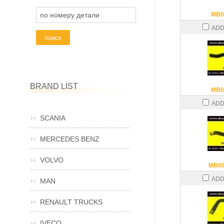
по номеру детали
MB0
ADD
BRAND LIST
MB0
ADD
SCANIA
MERCEDES BENZ
VOLVO
MB0
ADD
MAN
RENAULT TRUCKS
IVECO