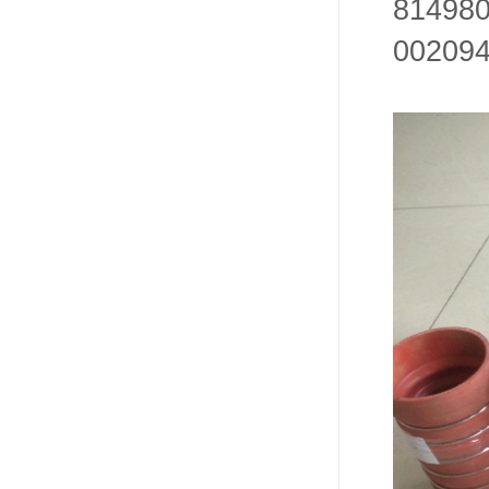
81498
00209