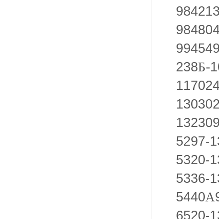
98421
98480
99454
238
-
Б
117024
130302
13230
5297-1
5320-1
5336-1
5440
А
6520-1