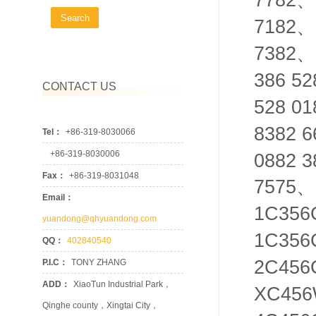
、
7182
、
7382
、
386 52
CONTACT US
528 01
8382 6
Tel：
+86-319-8030066
+86-319-8030006
0882 3
Fax：
+86-319-8031048
7575
、
Email：
1C356
yuandong@qhyuandong.com
1C356
QQ：
402840540
2C456
P.I.C：
TONY ZHANG
ADD：
XiaoTun Industrial Park，
XC456
Qinghe county，Xingtai City，