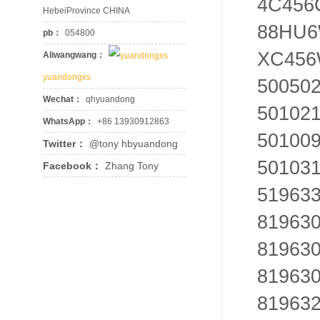
4C456
HebeiProvince CHINA
88HU6
pb：
054800
XC456
Aliwangwang：
yuandongxs
50050
Wechat：
qhyuandong
501021
WhatsApp：
+86 13930912863
501009
Twitter：
@tony hbyuandong
50103
Facebook：
Zhang Tony
51963
81963
81963
81963
81963