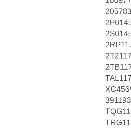
180977
20578
2P014
2S014
2RP11
2T211
2TB11
TAL11
XC456
39119
TQG11
TRG11