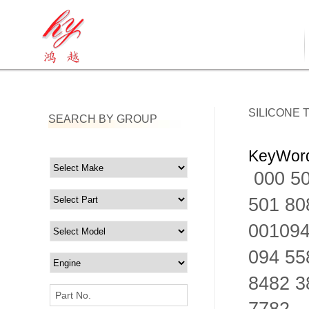
SILICONE
SEARCH BY GROUP
KeyWord
000 5
501 80
001094
094 55
8482 3
Part No.
7782