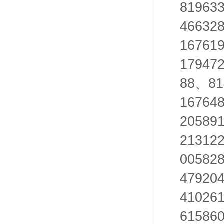
81963
46632
16761
17947
88
81
、
167648
20589
21312
00582
47920
41026
61586