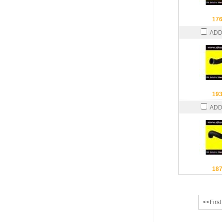
17
ADD
19
ADD
18
<<First