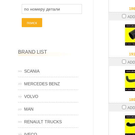
по номеру детали
18
ADD
BRAND LIST
19
ADD
SCANIA
MERCEDES BENZ
VOLVO
18
ADD
MAN
RENAULT TRUCKS
IVECO