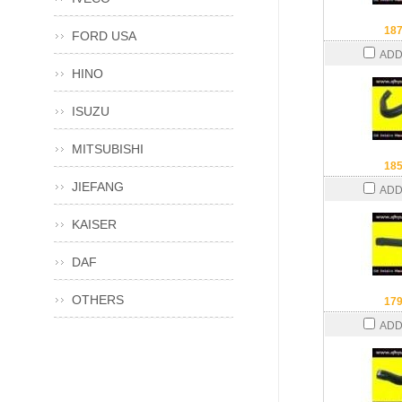
18
FORD USA
ADD
HINO
ISUZU
MITSUBISHI
18
JIEFANG
ADD
KAISER
DAF
OTHERS
17
ADD