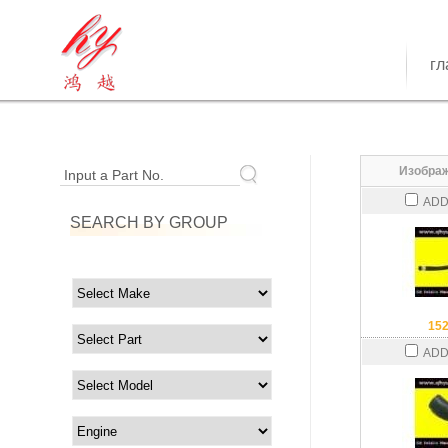
гл
Изображ
Input a Part No.
ADD
SEARCH BY GROUP
15
ADD