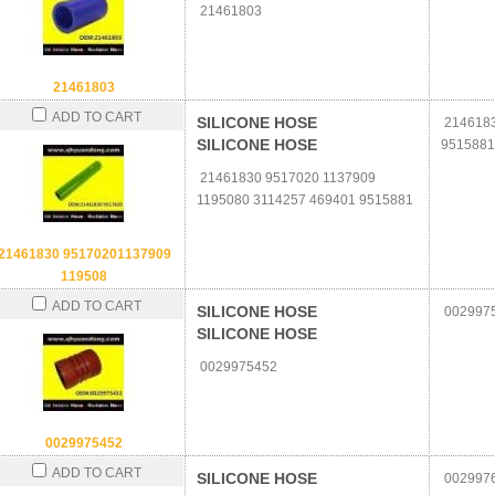
21461803
21461803
ADD TO CART
SILICONE HOSE
2146183
SILICONE HOSE
951588
21461830 9517020 1137909
1195080 3114257 469401 9515881
21461830 95170201137909
119508
ADD TO CART
SILICONE HOSE
002997
SILICONE HOSE
0029975452
0029975452
ADD TO CART
SILICONE HOSE
002997