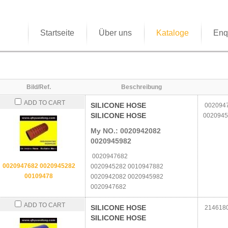
Startseite
Über uns
Kataloge
Enq
Bild/Ref.
Beschreibung
ADD TO CART
SILICONE HOSE
0020947
SILICONE HOSE
0020945
My NO.: 0020942082
0020945982
0020947682
0020947682 0020945282
0020945282 0010947882
00109478
0020942082 0020945982
0020947682
ADD TO CART
SILICONE HOSE
214618
SILICONE HOSE