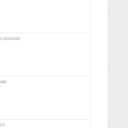
2 42070329
0382
973