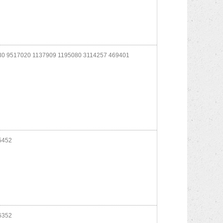
0 9517020 1137909 1195080 3114257 469401
1
5452
6352