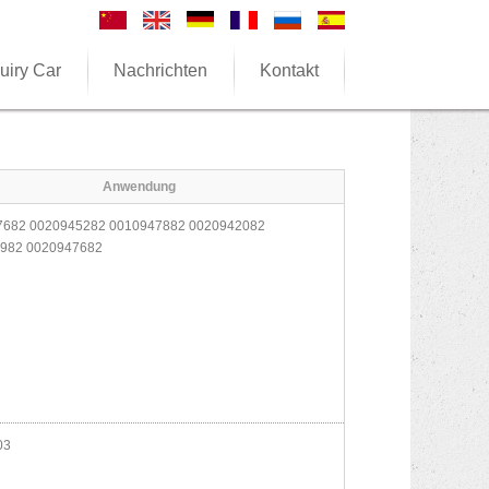
uiry Car
Nachrichten
Kontakt
Anwendung
682 0020945282 0010947882 0020942082
982 0020947682
03