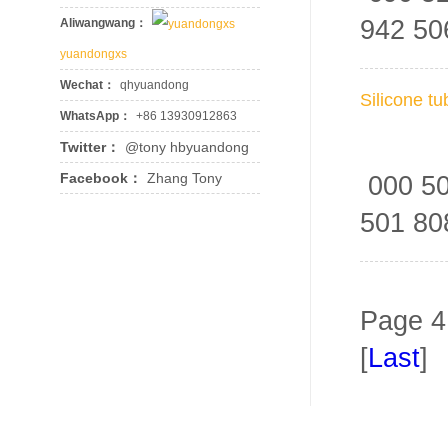
942 5
Aliwangwang：
yuandongxs
Wechat：
qhyuandong
Silicone t
WhatsApp：
+86 13930912863
Twitter：
@tony hbyuandong
Facebook：
Zhang Tony
000 50
501 8
Page 4 
[
Last
]