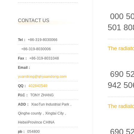
000 50
CONTACT US
501 8
Tel：
+86-319-8030066
The radiat
+86-319-8030006
Fax：
+86-319-8031048
Email：
690 5
yuandong@qhyuandong.com
942 5
QQ：
402840540
P.I.C：
TONY ZHANG
ADD：
XiaoTun Industrial Park，
The radiat
Qinghe county，Xingtai City，
HebeiProvince CHINA
690 5
pb：
054800