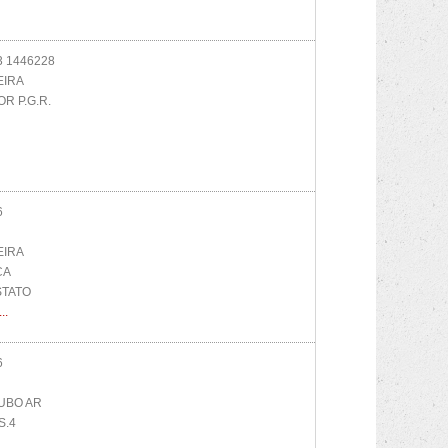
 1446228
IRA
R P.G.R.
6
IRA
CA
TATO
...
6
UBO AR
S.4