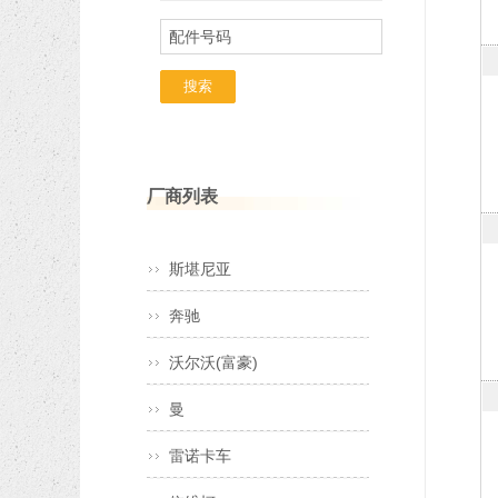
配件号码
厂商列表
斯堪尼亚
奔驰
沃尔沃(富豪)
曼
雷诺卡车