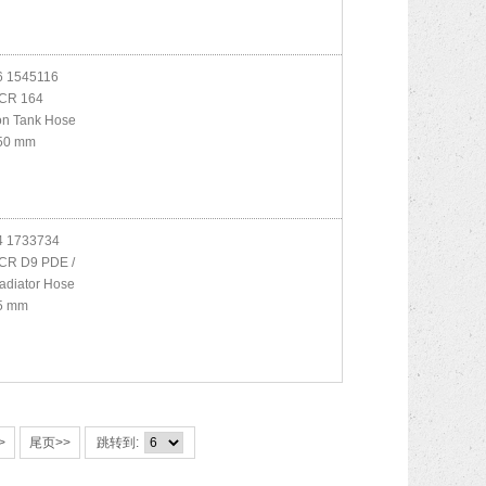
 1545116
CR 164
on Tank Hose
50 mm
 1733734
CR D9 PDE /
Radiator Hose
5 mm
>
尾页>>
跳转到: