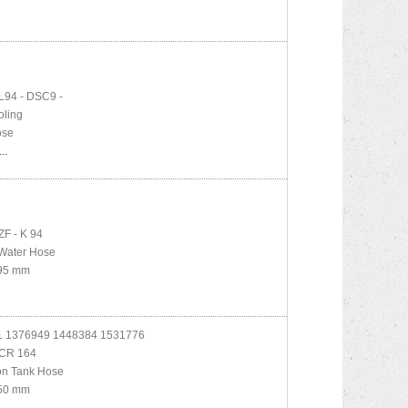
L94 - DSC9 -
oling
ose
...
F - K 94
Water Hose
95 mm
 1376949 1448384 1531776
CR 164
on Tank Hose
50 mm