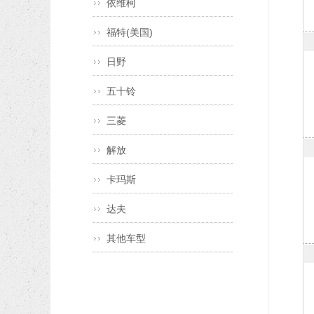
依维柯
福特(美国)
日野
五十铃
三菱
解放
卡玛斯
达夫
其他车型