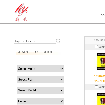
гл
Изображ
Input a Part No.
ADD
SEARCH BY GROUP
135820
152201
ADD