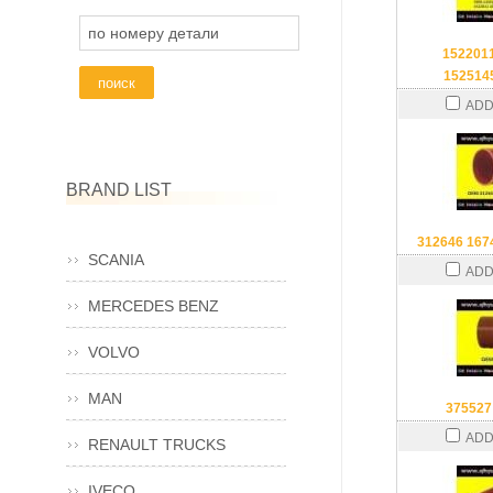
по номеру детали
152201
152514
ADD
BRAND LIST
312646 167
SCANIA
ADD
MERCEDES BENZ
VOLVO
MAN
375527
ADD
RENAULT TRUCKS
IVECO