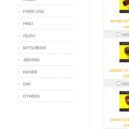
FORD USA
397999 13
HINO
14
ADD
ISUZU
MITSUBISHI
JIEFANG
1302637 37
KAISER
13
DAF
ADD
OTHERS
160264 37
13