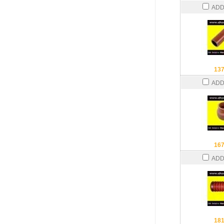
ADD
13
ADD
16
ADD
18